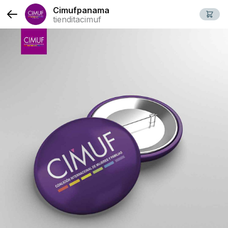
Cimufpanama
tienditacimuf
Slide 1 of 1