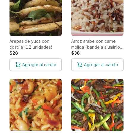
Arepas de yuca con
Arroz arabe con carne
costilla (12 unidades)
molida (bandeja aluminio
$28
de 10 pulgadas por 8
$38
pulgadas)
Agregar al carrito
Agregar al carrito