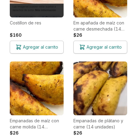
Costillon de res
Em apañada de maíz con
carne desmechada (14
$160
unidades)
$26
Agregar al carrito
Agregar al carrito
Empanadas de maíz con
Empanadas de plátano y
carne molida (14
carne (14 unidades)
unidades)
$26
$26