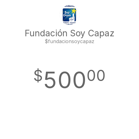
Fundación Soy Capaz
$
fundacionsoycapaz
$
500
0
0