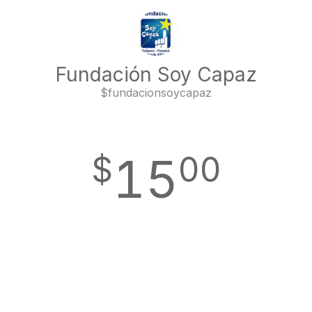
Fundación Soy Capaz
$
fundacionsoycapaz
$
15
0
0